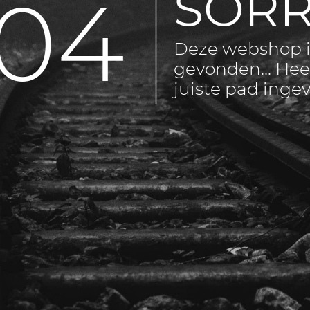
SORR
04
Deze webshop i
gevonden... Hee
juiste pad inge