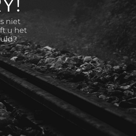
Y!
s niet
ft u het
vuld?