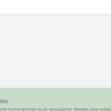
ies
ijke functionaliteiten op dit retourportaal. Wanneer deze cookies 