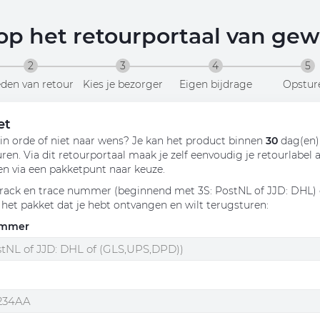
p het retourportaal van
gewo
2
3
4
5
den van retour
Kies je bezorger
Eigen bijdrage
Opstur
et
t in orde of niet naar wens? Je kan het product binnen
30
dag(en)
en. Via dit retourportaal maak je zelf eenvoudig je retourlabel 
en via een pakketpunt naar keuze.
track en trace nummer (beginnend met 3S: PostNL of JJD: DHL)
 het pakket dat je hebt ontvangen en wilt terugsturen
:
ummer