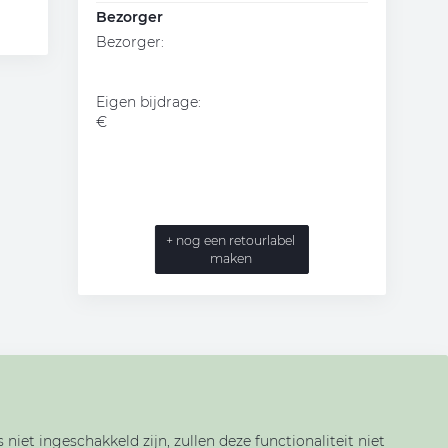
Bezorger
Bezorger
:
Eigen bijdrage
:
€
+ nog een retourlabel
maken
niet ingeschakkeld zijn, zullen deze functionaliteit niet