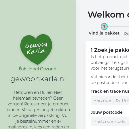
Welkom o
1
Vind je pakket
Re
1
Zoek je pakk
Is het product nie
ontvangst terugstur
voor het terugstur
Vul hieronder het 
gewoonkarla.nl
de postcode in van
Track en trace n
Retouren en Ruilen Niet
helemaal tevreden? Geen
zorgen! Retourneer je product
binnen 30 dagen ongebruikt en
Jouw postcode
in de originele verpakking. Vul
je bestelnummer en e-
mailadres in, kies een reden en