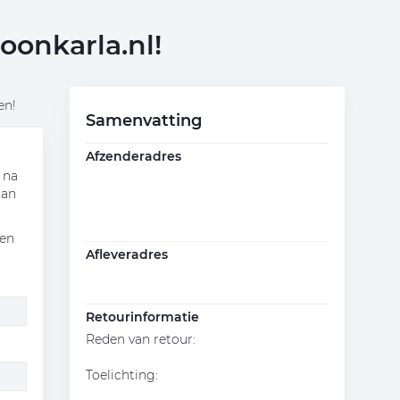
onkarla.nl!
en!
Samenvatting
Afzenderadres
 na
aan
 en
Afleveradres
Retourinformatie
Reden van retour
:
Toelichting
: