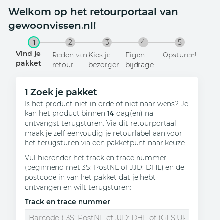
Welkom op het retourportaal van
gewoonvissen.nl!
1
2
3
4
5
Vind je
Reden van
Kies je
Eigen
Opsturen!
pakket
retour
bezorger
bijdrage
1
Zoek je pakket
Is het product niet in orde of niet naar wens? Je
kan het product binnen
14
dag(en) na
ontvangst terugsturen. Via dit retourportaal
maak je zelf eenvoudig je retourlabel aan voor
het terugsturen via een pakketpunt naar keuze.
Vul hieronder het track en trace nummer
(beginnend met 3S: PostNL of JJD: DHL) en de
postcode in van het pakket dat je hebt
ontvangen en wilt terugsturen
:
Track en trace nummer