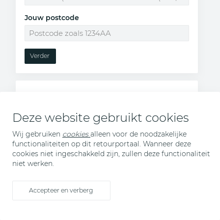
Jouw postcode
Verder
Samenvatting
Deze website gebruikt cookies
Afzenderadres
Wij gebruiken
cookies
alleen voor de noodzakelijke
functionaliteiten op dit retourportaal. Wanneer deze
cookies niet ingeschakkeld zijn, zullen deze functionaliteit
niet werken.
Afleveradres
Accepteer en verberg
Retourinformatie
Reden van retour
: