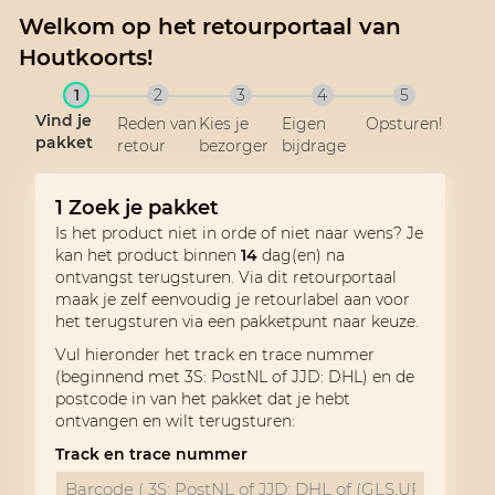
Welkom op het retourportaal van
Houtkoorts!
1
2
3
4
5
Vind je
Reden van
Kies je
Eigen
Opsturen!
pakket
retour
bezorger
bijdrage
1
Zoek je pakket
Is het product niet in orde of niet naar wens? Je
kan het product binnen
14
dag(en) na
ontvangst terugsturen. Via dit retourportaal
maak je zelf eenvoudig je retourlabel aan voor
het terugsturen via een pakketpunt naar keuze.
Vul hieronder het track en trace nummer
(beginnend met 3S: PostNL of JJD: DHL) en de
postcode in van het pakket dat je hebt
ontvangen en wilt terugsturen
:
Track en trace nummer