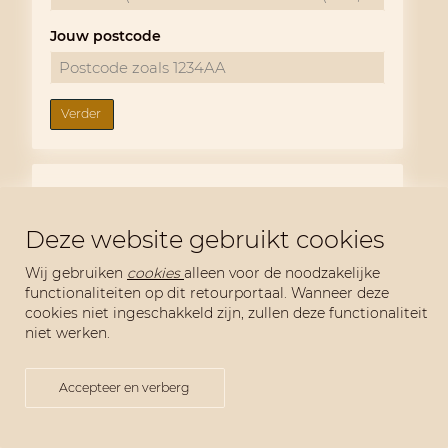
Jouw postcode
Verder
Samenvatting
Deze website gebruikt cookies
Afzenderadres
Wij gebruiken
cookies
alleen voor de noodzakelijke
functionaliteiten op dit retourportaal. Wanneer deze
cookies niet ingeschakkeld zijn, zullen deze functionaliteit
niet werken.
Afleveradres
Accepteer en verberg
Retourinformatie
Reden van retour
: