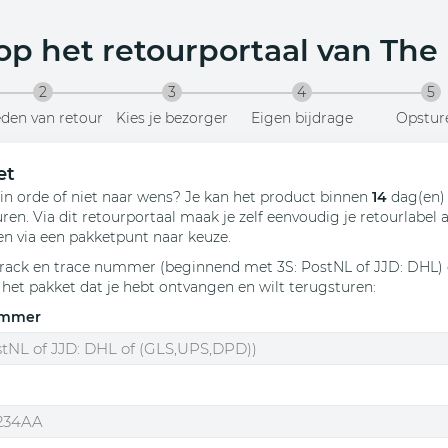
p het retourportaal van
The 
2
3
4
5
den van retour
Kies je bezorger
Eigen bijdrage
Opstur
et
t in orde of niet naar wens? Je kan het product binnen
14
dag(en)
en. Via dit retourportaal maak je zelf eenvoudig je retourlabel 
en via een pakketpunt naar keuze.
track en trace nummer (beginnend met 3S: PostNL of JJD: DHL)
 het pakket dat je hebt ontvangen en wilt terugsturen
:
ummer