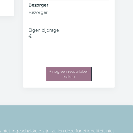
Bezorger
Bezorger
:
Eigen bijdrage
:
€
+ nog een retourlabel
maken
niet ingeschakkeld zijn, zullen deze functionaliteit niet