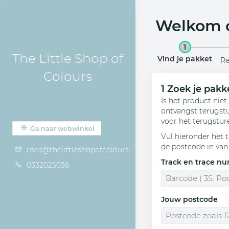
Welkom o
1
The Little Shop of
Vind je pakket
Re
Colours
1
Zoek je pakk
Is het product nie
ontvangst terugstur
voor het terugstur
Ga naar webwinkel
Vul hieronder het 
de postcode in van
roos@thelittleshopofcolours.com
Track en trace n
0332025036
Jouw postcode